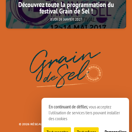
Découvrez toute la programmation du
festival Grain de Sel !
JEUDI 26 JANVIER 2017
En continuant de défiler,
vous acceptez
l'utilisation de services tiers pouvant installer
des cookies
© 2026 RÉSEAU SPEDIDAM
MENTIONS LÉGALES
CRÉDITS