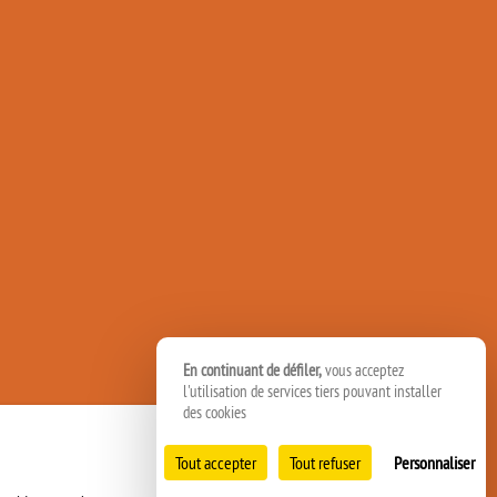
En continuant de défiler,
vous acceptez
l'utilisation de services tiers pouvant installer
des cookies
Tout accepter
Tout refuser
Personnaliser
< RETOUR