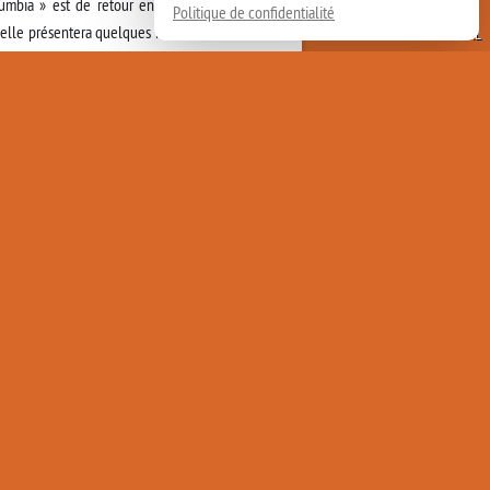
mbia » est de retour en Europe avec un
Politique de confidentialité
 elle présentera quelques morceaux de son
GuilhemCANAL
ne.
arlophone et
Magnetismo
, chez Soundway
troisième album produit par le légendaire
(directeur musical et compositeur de Fuerza
des collaborations inédites telles que le
lignon de Skip&Die ou bien encore Eduardo
s des chansons sont écrites par
La Yegros
, on
 du compositeur Daniel Martin, auteur du hit