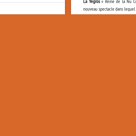
La Yegros
« Reine de la Nu Cu
nouveau spectacle dans lequel
prochain album prévu à l’autom
Après
Viene de Mi
paru chez P
Records,
La Yegros
sortira son 
producteur argentin King Coya 
Bruta et De La Guarda), avec 
producteur hollandais Jori Col
Cabra de Calle 13. Les majorité
y retrouvera toutefois la magie
Viene de Mi
.