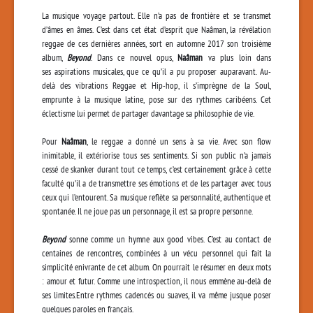
La musique voyage partout. Elle n’a pas de frontière et se transmet
d’âmes en âmes. C’est dans cet état d’esprit que Naâman, la révélation
reggae de ces dernières années, sort en automne 2017 son troisième
album,
Beyond
. Dans ce nouvel opus,
Naâman
va plus loin dans
ses aspirations musicales, que ce qu’il a pu proposer auparavant. Au-
delà des vibrations Reggae et Hip-hop, il s’imprègne de la Soul,
emprunte à la musique latine, pose sur des rythmes caribéens. Cet
éclectisme lui permet de partager davantage sa philosophie de vie.
Pour
Naâman
, le reggae a donné un sens à sa vie. Avec son flow
inimitable, il extériorise tous ses sentiments. Si son public n’a jamais
cessé de skanker durant tout ce temps, c’est certainement grâce à cette
faculté qu’il a de transmettre ses émotions et de les partager avec tous
ceux qui l’entourent. Sa musique reflète sa personnalité, authentique et
spontanée. Il ne joue pas un personnage, il est sa propre personne.
Beyond
sonne comme un hymne aux good vibes. C’est au contact de
centaines de rencontres, combinées à un vécu personnel qui fait la
simplicité enivrante de cet album. On pourrait le résumer en deux mots
: amour et futur. Comme une introspection, il nous emmène au-delà de
ses limites.Entre rythmes cadencés ou suaves, il va même jusque poser
quelques paroles en français.