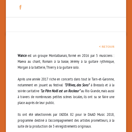
< RETOUR
Wance
est un groupe Montalbanais, formé en 2016 par 5 musiciens :
Maeva au chant, Romain à la basse, Jérémy à la guitare rythmique,
Morgan à la batterie, Thierry à la guitare solo.
Après une année 2017 riche en concerts dans tout le Tarn-et-Garonne,
notamment en jouant au festival
"D'Rives, des Sons"
à Bressols et à la
soirée caritative
"Le Père Noël est un Rockeur"
au Rio Grande, mais aussi
à travers de nombreuses petites scènes locales, ils ont su se faire une
place auprès de leur public.
Ils ont été sélectionnés par l'ADDA 82 pour le DAAD Music 2018,
programme destiné à l'accompagnement des artistes prometteurs, à la
suite de la production de 3 enregistrements originaux.