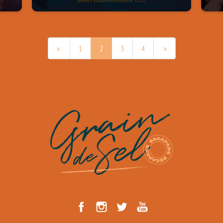
«
1
2
3
4
»